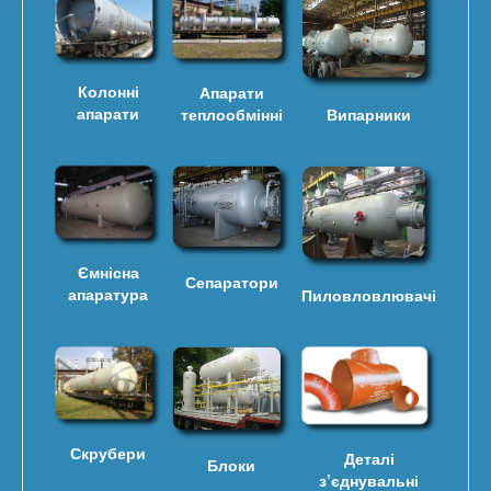
Колонні
Апарати
апарати
Випарники
теплообмінні
Ємнісна
Сепаратори
апаратура
Пиловловлювачі
Скрубери
Деталі
Блоки
з’єднувальні