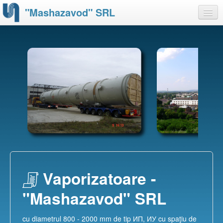
"Mashazavod" SRL
Despre noi
Produse
Capacităţi
Certificate
Partnerii noştri
Contacte
Vaporizatoare -
"Mashazavod" SRL
cu diametrul 800 - 2000 mm de tip ИП, ИУ cu spaţiu de