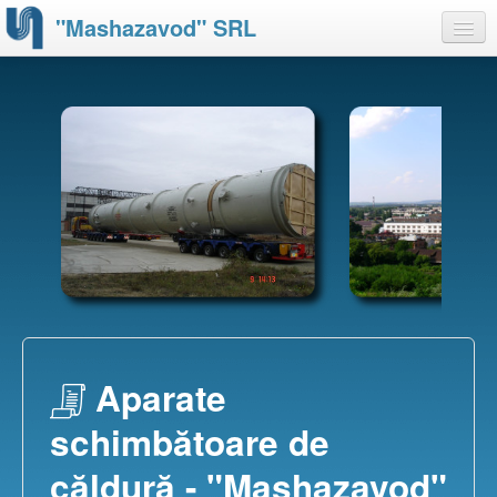
"Mashazavod" SRL
Despre noi
Produse
Capacităţi
Certificate
Partnerii noştri
Contacte
Aparate
schimbătoare de
căldură - "Mashazavod"