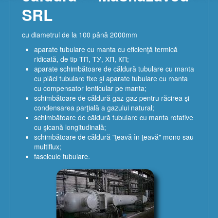
SRL
cu diametrul de la 100 până 2000mm
aparate tubulare cu manta cu eficienţă termică
ridicată, de tip ТП, ТУ, ХП, КП;
aparate schimbătoare de căldură tubulare cu manta
cu plăci tubulare fixe şi aparate tubulare cu manta
cu compensator lenticular pe manta;
schimbătoare de căldură gaz-gaz pentru răcirea şi
condensarea parţială a gazului natural;
schimbătoare de căldură tubulare cu manta rotative
cu şicană longitudinală;
schimbătoare de căldură "ţeavă în ţeavă" mono sau
multiflux;
fascicule tubulare.