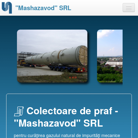
"Mashazavod" SRL
Despre noi
Produse
Capacităţi
Certificate
Partnerii noştri
Contacte
Colectoare de praf -
"Mashazavod" SRL
pentru curăţirea gazului natural de impurităţi mecanice